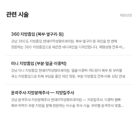
관련 시술
체형성형
360 지방흡입 (복부·옆구리·등)
강남 360도 지방흡입 현대미학성형외과의원. 복부·옆구리·등 라인을 한 번에
정돈하는 360 지방흡입으로 매끈한 바디라인을 디자인합니다. 체형성형 전후·비용
맞춤 상담 안내.
미니 지방흡입 (부분·얼굴·이중턱)
강남 미니 지방흡입 현대미학성형외과의원. 얼굴·이중턱·겨드랑이·복부 등 부위별
국소 지방흡입으로 회복 부담을 줄인 라인 정돈. 부분 지방흡입 전후·비용 상담 안내.
윤곽주사·지방분해주사 — 지방킬주사
강남 윤곽주사·지방분해주사 현대미학성형외과의원 — 지방킬주사. 이중턱·팔뚝·
복부·허벅지 부분 지방을 분해·정돈하는 비수술 주사 시술. 부위별 윤곽주사 맞춤
설계와 효과·가격 상담 안내.