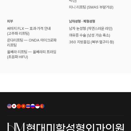
턱선)
미니 리프팅 (SMAS 부분거상)
피부
남자성형 · 체형성형
써마지 FLX — 효과·가격 안내
남자 눈성형 (자연스러운 라인)
(고주파 리프팅)
여유증 수술 (남성 가슴 축소)
온다리프팅 — ONDA 마이크로파
360 지방흡입 (복부·옆구리·등)
리프팅
울쎄라 리프팅 — 울쎄라피 프라임
(초음파 HIFU)