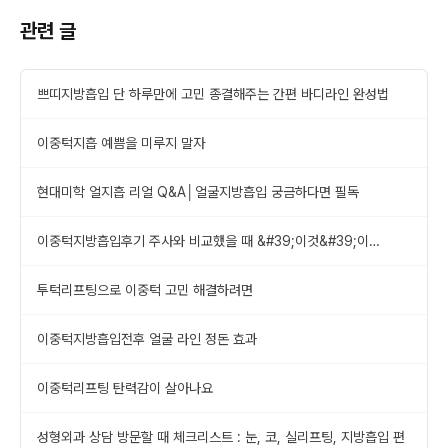
관련 글
쁘띠지방흡입 단 하루만에 고민 종결해주는 간편 바디라인 완성법
이중턱지흡 예쁨을 미루지 말자
현대미학 얼지흡 리얼 Q&A│얼굴지방흡입 궁금하다면 필독
이중턱지방흡입후기 주사와 비교했을 때 &#39;이것&#39;이
다릅니다
투턱리프팅으로 이중턱 고민 해결하려면
이중턱지방흡입전후 얼굴 라인 정돈 효과
이중턱리프팅 탄력감이 살아나요
성형외과 상담 방문할 때 체크리스트 : 눈, 코, 실리프팅, 지방흡입 편