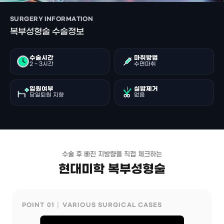
SURGERY INFORMATION
복부성형술 수술정보
수술시간
마취방법
2 ~ 3시간
수면마취
입원여부
실밥제거
당일퇴원 지향
없음
수술 후 빠진 지방량을 직접 체크하는
현대미학 복부성형술
POINT 01 │ VARIOUS SURGICAL CASES