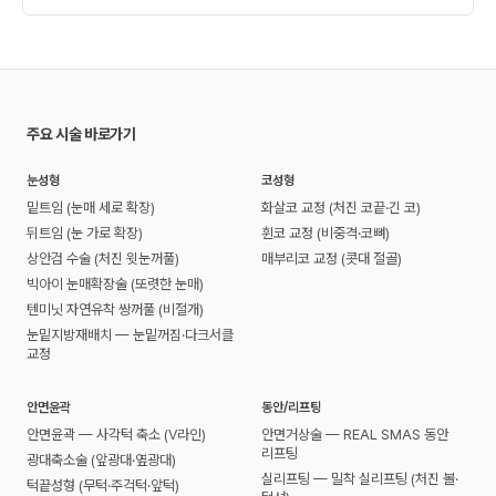
주요 시술 바로가기
눈성형
코성형
밑트임 (눈매 세로 확장)
화살코 교정 (처진 코끝·긴 코)
뒤트임 (눈 가로 확장)
휜코 교정 (비중격·코뼈)
상안검 수술 (처진 윗눈꺼풀)
매부리코 교정 (콧대 절골)
빅아이 눈매확장술 (또렷한 눈매)
텐미닛 자연유착 쌍꺼풀 (비절개)
눈밑지방재배치 — 눈밑꺼짐·다크서클
교정
안면윤곽
동안/리프팅
안면윤곽 — 사각턱 축소 (V라인)
안면거상술 — REAL SMAS 동안
리프팅
광대축소술 (앞광대·옆광대)
실리프팅 — 밀착 실리프팅 (처진 볼·
턱끝성형 (무턱·주걱턱·앞턱)