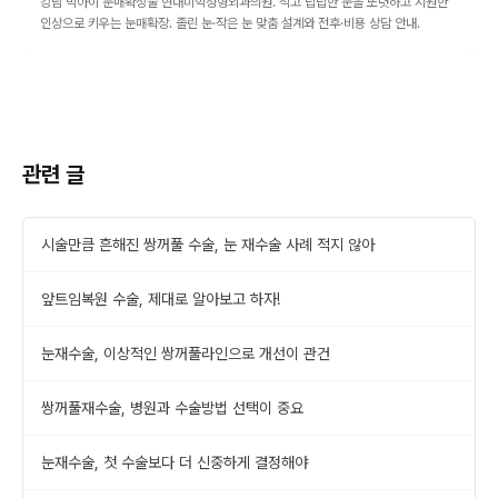
강남 빅아이 눈매확장술 현대미학성형외과의원. 작고 답답한 눈을 또렷하고 시원한
인상으로 키우는 눈매확장. 졸린 눈·작은 눈 맞춤 설계와 전후·비용 상담 안내.
관련 글
시술만큼 흔해진 쌍꺼풀 수술, 눈 재수술 사례 적지 않아
앞트임복원 수술, 제대로 알아보고 하자!
눈재수술, 이상적인 쌍꺼풀라인으로 개선이 관건
쌍꺼풀재수술, 병원과 수술방법 선택이 중요
눈재수술, 첫 수술보다 더 신중하게 결정해야