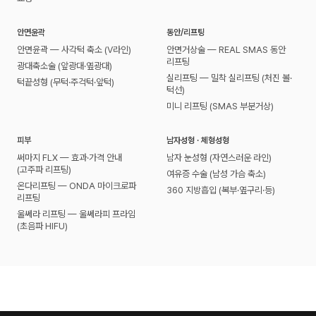
안면윤곽
동안/리프팅
안면윤곽 — 사각턱 축소 (V라인)
안면거상술 — REAL SMAS 동안
리프팅
광대축소술 (앞광대·옆광대)
실리프팅 — 밀착 실리프팅 (처진 볼·
턱끝성형 (무턱·주걱턱·앞턱)
턱선)
미니 리프팅 (SMAS 부분거상)
피부
남자성형 · 체형성형
써마지 FLX — 효과·가격 안내
남자 눈성형 (자연스러운 라인)
(고주파 리프팅)
여유증 수술 (남성 가슴 축소)
온다리프팅 — ONDA 마이크로파
360 지방흡입 (복부·옆구리·등)
리프팅
울쎄라 리프팅 — 울쎄라피 프라임
(초음파 HIFU)