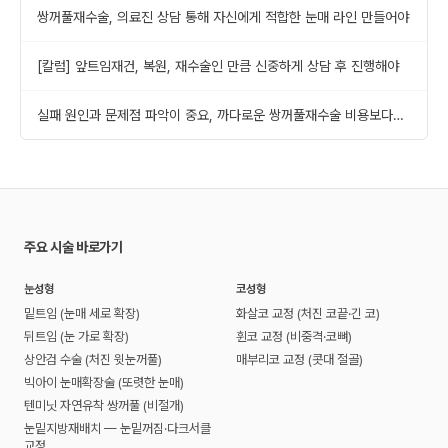
쌍꺼풀재수술, 의료진 상담 통해 자신에게 적합한 눈매 라인 만들어야
[칼럼] 앞트임재건, 복원, 재수술인 만큼 신중하게 상담 후 진행해야
실패 원인과 문제점 파악이 중요, 까다로운 쌍꺼풀재수술 비용보다
실력이 먼저
주요 시술 바로가기
눈성형
코성형
밑트임 (눈매 세로 확장)
화살코 교정 (처진 코끝·긴 코)
뒤트임 (눈 가로 확장)
휜코 교정 (비중격·코뼈)
상안검 수술 (처진 윗눈꺼풀)
매부리코 교정 (콧대 절골)
빅아이 눈매확장술 (또렷한 눈매)
텐미닛 자연유착 쌍꺼풀 (비절개)
눈밑지방재배치 — 눈밑꺼짐·다크서클
교정