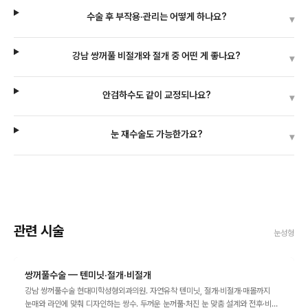
수술 후 부작용·관리는 어떻게 하나요?
▾
강남 쌍꺼풀 비절개와 절개 중 어떤 게 좋나요?
▾
안검하수도 같이 교정되나요?
▾
눈 재수술도 가능한가요?
▾
관련 시술
눈성형
쌍꺼풀수술 — 텐미닛·절개·비절개
강남 쌍꺼풀수술 현대미학성형외과의원. 자연유착 텐미닛, 절개·비절개·매몰까지
눈매와 라인에 맞춰 디자인하는 쌍수. 두꺼운 눈꺼풀·처진 눈 맞춤 설계와 전후·비용