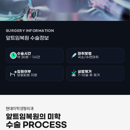
SURGERY INFORMATION
앞트임복원 수술정보
수술시간
마취방법
약 30분 ~ 1시간
국소/수면마취
입원여부
실밥제거
당일퇴원 지향
7~10일 후 제거
현대미학성형외과
앞트임복원의 미학
수술 PROCESS