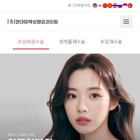
로그인
회원가입
현대미학 앞트임복원
트임복원수술
쌍꺼풀재수술
트임재수술
REV. CANTHO