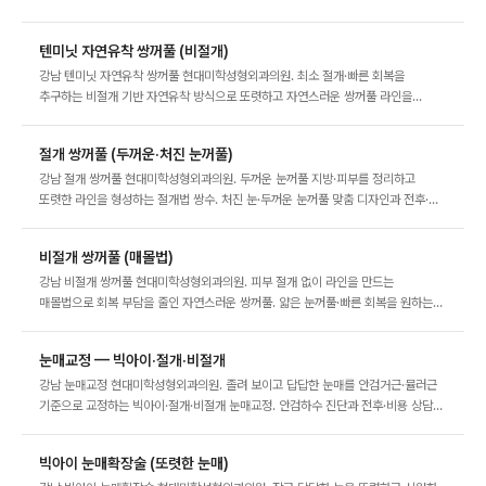
상담 안내.
텐미닛 자연유착 쌍꺼풀 (비절개)
강남 텐미닛 자연유착 쌍꺼풀 현대미학성형외과의원. 최소 절개·빠른 회복을
추구하는 비절개 기반 자연유착 방식으로 또렷하고 자연스러운 쌍꺼풀 라인을
완성합니다. 전후·비용 상담 안내.
절개 쌍꺼풀 (두꺼운·처진 눈꺼풀)
강남 절개 쌍꺼풀 현대미학성형외과의원. 두꺼운 눈꺼풀 지방·피부를 정리하고
또렷한 라인을 형성하는 절개법 쌍수. 처진 눈·두꺼운 눈꺼풀 맞춤 디자인과 전후·
비용 상담 안내.
비절개 쌍꺼풀 (매몰법)
강남 비절개 쌍꺼풀 현대미학성형외과의원. 피부 절개 없이 라인을 만드는
매몰법으로 회복 부담을 줄인 자연스러운 쌍꺼풀. 얇은 눈꺼풀·빠른 회복을 원하는
분께 맞춤 상담 안내.
눈매교정 — 빅아이·절개·비절개
강남 눈매교정 현대미학성형외과의원. 졸려 보이고 답답한 눈매를 안검거근·뮬러근
기준으로 교정하는 빅아이·절개·비절개 눈매교정. 안검하수 진단과 전후·비용 상담
안내.
빅아이 눈매확장술 (또렷한 눈매)